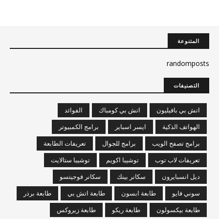
المتنوعة
randomposts
التصنيفات
اتش بي بافيليون
اتش بي كومباك
الفوائد
الهواتف الذكية
ايسر اسباير
برامج الكمبيوتر
برامج تصفح الويب
برامج للجوال
تعريفات الطابعة
تعريفات لاب توب
توشيبا اكويم
توشيبا ستالايت
ديل انسبايرون
سكانر بينك
سكانر فوجيتسو
سوني فايو
طابعة ابسون
طابعة اتش بي
طابعة برذر
طابعة بيكسولون
طابعة ريكو
طابعة زيروكس