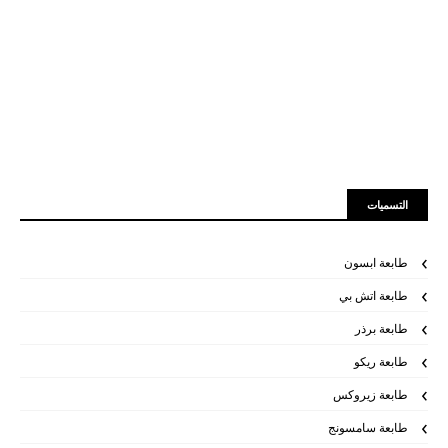
التسميات
طابعة ابسون
طابعة اتش بي
طابعة برذر
طابعة ريكو
طابعة زيروكس
طابعة سامسونج