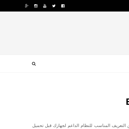
E لويندوز 7 8 10 ونرجو أن تتأكد من التعريف المناسب للنظام الداعم لجهازك قبل تحميل