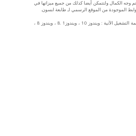
الطابعة في أتم وجه الكمال ولتتمكن أيضا كذلك من جميع ميزاتها في
ويتوفر تعريف طابعة ابسون Epson LQ50 المناسب والمتوافق مع أنظمة التشغيل الآتية : ويندوز 10 ، ويندوز1 .8 ، ويندوز 8 ،