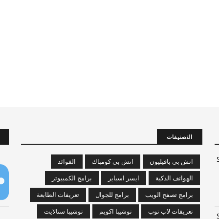
التصنيفات
-
اتش بي بافيليون
اتش بي كومباك
الفوائد
الهواتف الذكية
ايسر اسباير
برامج الكمبيوتر
برامج تصفح الويب
برامج للجوال
تعريفات الطابعة
تعريفات لاب توب
توشيبا اكويم
توشيبا ستالايت
-