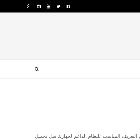
لويندوز 7 8 10 ونرجو أن تتأكد من التعريف المناسب للنظام الداعم لجهازك قبل تحميل