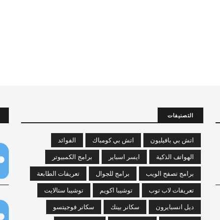
التصنيفات
اتش بي بافيليون
اتش بي كومباك
الفوائد
الهواتف الذكية
ايسر اسباير
برامج الكمبيوتر
برامج تصفح الويب
برامج للجوال
تعريفات الطابعة
تعريفات لاب توب
توشيبا اكويم
توشيبا ستالايت
ديل انسبايرون
سكانر بينك
سكانر فوجيتسو