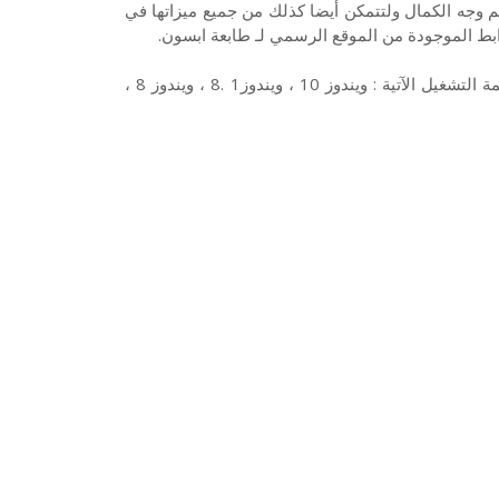
لطابعة في أتم وجه الكمال ولتتمكن أيضا كذلك من جميع ميزاتها في
ويتوفر تعريف طابعة ابسون Epson L220 المناسب والمتوافق مع أنظمة التشغيل الآتية : ويندوز 10 ، ويندوز1 .8 ، ويندوز 8 ،