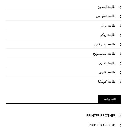
طابعة ابسون
طابعة اتش بي
طابعة برذر
طابعة ريكو
طابعة زيروكس
طابعة سامسونج
طابعة شارب
طابعة كانون
طابعة كونيكا
التسميات
PRINTER BROTHER
PRINTER CANON