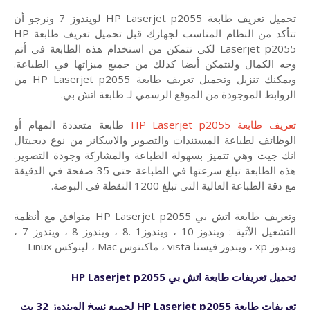
تحميل تعريف طابعة HP Laserjet p2055 لويندوز 7 ونرجو أن
تتأكد من النظام المناسب لجهازك قبل تحميل تعريف طابعة HP
Laserjet p2055 لكي تتمكن من استخدام هذه الطابعة في أتم
وجه الكمال ولتتمكن أيضا كذلك من جميع ميزاتها في الطباعة.
ويمكنك تنزيل وتحميل تعريف طابعة HP Laserjet p2055 من
الروابط الموجودة من الموقع الرسمي لـ طابعة اتش بي.
تعريف طابعة HP Laserjet p2055
طابعة متعددة المهام أو
الوظائف لطباعة المستندات والتصوير والاسكانر من نوع ديجيتال
انك جيت وهي تتميز بسهولة الطباعة والمشاركة وجودة التصوير.
هذه الطابعة تبلغ سرعتها في الطباعة حتى 35 صفحة في الدقيقة
مع دقة الطباعة العالية التي تبلغ 1200 النقطة في البوصة.
وتعريف طابعة اتش بي HP Laserjet p2055 متوافق مع أنظمة
التشغيل الآتية : ويندوز 10 ، ويندوز1 .8 ، ويندوز 8 ، ويندوز 7 ،
ويندوز xp ، ويندوز فيستا vista ، ماكنتوس Mac ، لينوكس Linux
تحميل تعريفات طابعة اتش بي
HP Laserjet p2055
تعريفات
طابعة
HP Laserjet p2055
لجميع نسخ الويندوز 32 بت