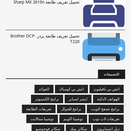
تحميل تعريف طابعة Sharp MX 2610n
تحميل تعريف طابعة برذر Brother DCP-
T220
التصنيفات
اتش بي بافيليون
اتش بي كومباك
الفوائد
الهواتف الذكية
ايسر اسباير
برامج الكمبيوتر
برامج تصفح الويب
برامج للجوال
تعريفات الطابعة
تعريفات لاب توب
توشيبا اكويم
توشيبا ستالايت
ديل انسبايرون
سكانر بينك
سكانر فوجيتسو