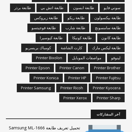
سوني فايو
طابعة ابسون
طابعة اتش بي
طابعة برذر
طابعة بيكسولون
طابعة ريكو
طابعة زيروكس
طابعة سامسونج
طابعة شارب
طابعة فوجيتسو
طابعة كانون
طابعة كونيكا
طابعة كيوسيرا
طابعة ليكس مارك
كارت الشاشة
كومباك بريسريو
لينوفو
مواصفات الموبايل
Printer Bixolon
Printer Epson
Printer Canon
Printer Brother
Printer Konica
Printer HP
Printer Fujitsu
Printer Samsung
Printer Ricoh
Printer Kyocera
Printer Xerox
Printer Sharp
آخر المشاركات
تحميل تعريف طابعة Samsung ML-1666