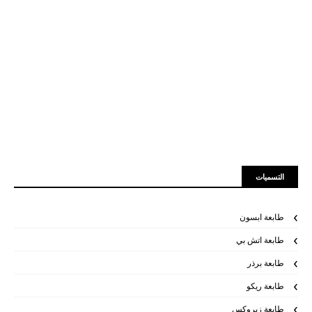
التسميات
طابعة ابسون
طابعة اتش بي
طابعة برذر
طابعة ريكو
طابعة زيروكس