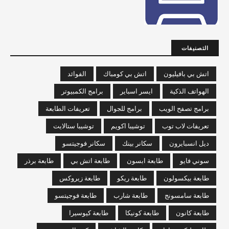
التصنيفات
اتش بي بافيليون
اتش بي كومباك
الفوائد
الهواتف الذكية
ايسر اسباير
برامج الكمبيوتر
برامج تصفح الويب
برامج للجوال
تعريفات الطابعة
تعريفات لاب توب
توشيبا اكويم
توشيبا ستالايت
ديل انسبايرون
سكانر بينك
سكانر فوجيتسو
سوني فايو
طابعة ابسون
طابعة اتش بي
طابعة برذر
طابعة بيكسولون
طابعة ريكو
طابعة زيروكس
طابعة سامسونج
طابعة شارب
طابعة فوجيتسو
طابعة كانون
طابعة كونيكا
طابعة كيوسيرا