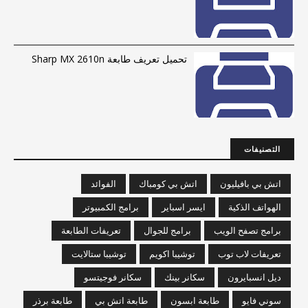
تحميل تعريف طابعة Sharp MX 2610n
التصنيفات
اتش بي بافيليون
اتش بي كومباك
الفوائد
الهواتف الذكية
ايسر اسباير
برامج الكمبيوتر
برامج تصفح الويب
برامج للجوال
تعريفات الطابعة
تعريفات لاب توب
توشيبا اكويم
توشيبا ستالايت
ديل انسبايرون
سكانر بينك
سكانر فوجيتسو
سوني فايو
طابعة ابسون
طابعة اتش بي
طابعة برذر