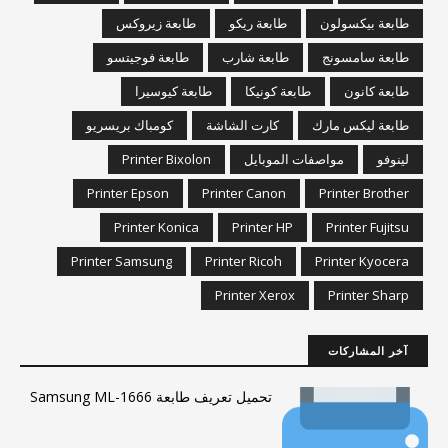
طابعة بيكسولون
طابعة ريكو
طابعة زيروكس
طابعة سامسونج
طابعة شارب
طابعة فوجيتسو
طابعة كانون
طابعة كونيكا
طابعة كيوسيرا
طابعة ليكس مارك
كارت الشاشة
كومباك بريسريو
لينوفو
مواصفات الموبايل
Printer Bixolon
Printer Epson
Printer Canon
Printer Brother
Printer Konica
Printer HP
Printer Fujitsu
Printer Samsung
Printer Ricoh
Printer Kyocera
Printer Xerox
Printer Sharp
آخر المشاركات
تحميل تعريف طابعة Samsung ML-1666