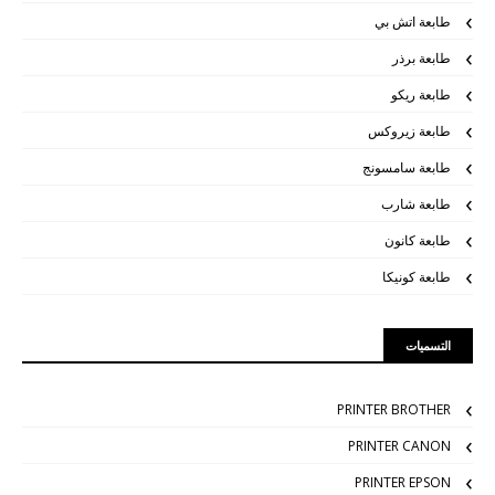
طابعة اتش بي
طابعة برذر
طابعة ريكو
طابعة زيروكس
طابعة سامسونج
طابعة شارب
طابعة كانون
طابعة كونيكا
التسميات
PRINTER BROTHER
PRINTER CANON
PRINTER EPSON