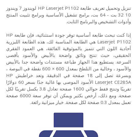
تنزيل وتحميل تعريف طابعة HP Laserjet P1102 لويندوز 7 ويندوز
10 32 بت - 64 بت، برامج تشغيل الأساسية وبرامج تثبيت المنتج
وأدوات التشخيص والبرنامج الثابت.
إذا كنت تبحث طابعة أساسية توفر جودة استثنائية، فإن طابعة HP
Laserjet P1102 هي الطابعة المناسبة لك، هذه الطابعة الليزرية
أحادية اللون التي تتميز بالموثوقية الفائقة، هي العمود الفقري
الحقيقي، حيث تنتج وثائق واضحة بالأبيض والأسود بأقصى
السرعة. يستطيع هذا الجهاز طباعة مستندات واضحة جدا بالأبيض
والأسود ، وخالية من التلطخ بمعدل 600 × 600 نقطة في البوصة ،
وبسرعة تصل إلى 18 صفحة في الدقيقة. وتعد خراطيش HP
LaserJet CE285A الأسود الموصى بها غالية جدًا بسعر 60 دولارًا
تقريبًا وتنتج فقط حوالي 1600 صفحة تعادل 3.8 بكسل تقريبًا لكل
صفحة. ومع ذلك، أرخص بكثير ويمكن أن توفر سعة 6000 صفحة
تعمل بمعدل 0.3 صفحة لكل صفحة. خيار ميزانية رائعة.