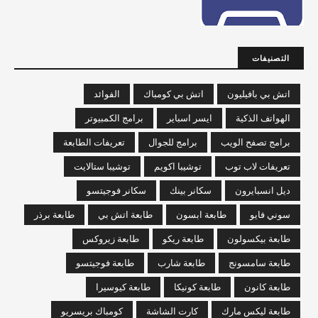
التصنيفات
اتش بي بافيليون
اتش بي كومباك
الفوائد
الهواتف الذكية
ايسر اسباير
برامج الكمبيوتر
برامج تصفح الويب
برامج للجوال
تعريفات الطابعة
تعريفات لاب توب
توشيبا اكويم
توشيبا ستالايت
ديل انسبايرون
سكانر بينك
سكانر فوجيتسو
سوني فايو
طابعة ابسون
طابعة اتش بي
طابعة برذر
طابعة بيكسولون
طابعة ريكو
طابعة زيروكس
طابعة سامسونج
طابعة شارب
طابعة فوجيتسو
طابعة كانون
طابعة كونيكا
طابعة كيوسيرا
طابعة ليكس مارك
كارت الشاشة
كومباك بريسريو