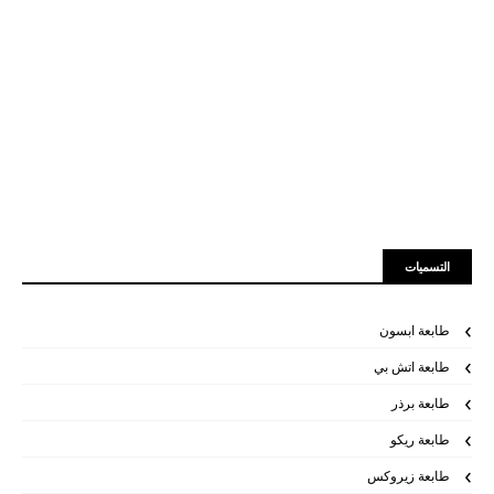
التسميات
طابعة ابسون
طابعة اتش بي
طابعة برذر
طابعة ريكو
طابعة زيروكس