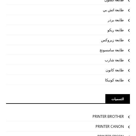
طابعة اتش بي
طابعة برذر
طابعة ريكو
طابعة زيروكس
طابعة سامسونج
طابعة شارب
طابعة كانون
طابعة كونيكا
التسميات
PRINTER BROTHER
PRINTER CANON