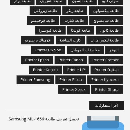
سوني فايو
طابعة ابسون
طابعة اتش بي
طابعة برذر
طابعة بيكسولون
طابعة ريكو
طابعة زيروكس
طابعة سامسونج
طابعة شارب
طابعة فوجيتسو
طابعة كانون
طابعة كونيكا
طابعة كيوسيرا
طابعة ليكس مارك
كارت الشاشة
كومباك بريسريو
لينوفو
مواصفات الموبايل
Printer Bixolon
Printer Epson
Printer Canon
Printer Brother
Printer Konica
Printer HP
Printer Fujitsu
Printer Samsung
Printer Ricoh
Printer Kyocera
Printer Xerox
Printer Sharp
آخر المشاركات
تحميل تعريف طابعة Samsung ML-1666