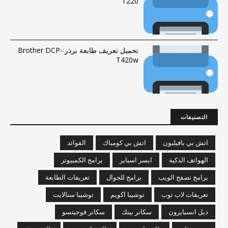
T220
تحميل تعريف طابعة برذر Brother DCP-
T420w
التصنيفات
اتش بي بافيليون
اتش بي كومباك
الفوائد
الهواتف الذكية
ايسر اسباير
برامج الكمبيوتر
برامج تصفح الويب
برامج للجوال
تعريفات الطابعة
تعريفات لاب توب
توشيبا اكويم
توشيبا ستالايت
ديل انسبايرون
سكانر بينك
سكانر فوجيتسو