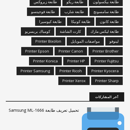
طابعة بيكسولون
طابعة ريكو
طابعة زيروكس
طابعة سامسونج
طابعة شارب
طابعة فوجيتسو
طابعة كانون
طابعة كونيكا
طابعة كيوسيرا
طابعة ليكس مارك
كارت الشاشة
كومباك بريسريو
لينوفو
مواصفات الموبايل
Printer Bixolon
Printer Epson
Printer Canon
Printer Brother
Printer Konica
Printer HP
Printer Fujitsu
Printer Samsung
Printer Ricoh
Printer Kyocera
Printer Xerox
Printer Sharp
آخر المشاركات
تحميل تعريف طابعة Samsung ML-1666