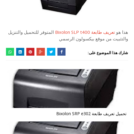
هذا هو
تعريف طابعة Bixolon SLP t400
المتوفر للتحميل والتنزيل
والتثبيت من موقع بيكسولون الرسمي
شارك هذا الموضوع على:
تحميل تعريف طابعة Bixolon SRP e302