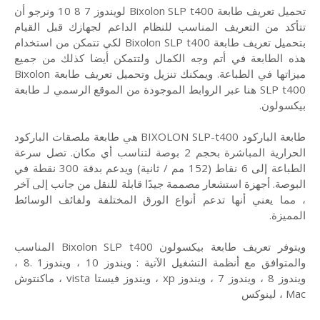
تحميل تعريف طابعة Bixolon SLP t400 لويندوز 7 8 10 ونرجو أن
تتأكد من التعريف المناسب للنظام الداعم لجهازك قبل القيام
بتحميل تعريف طابعة Bixolon SLP t400 لكي تتمكن من استخدام
هذه الطابعة في أتم وجه الكمال ولتتمكن أيضا كذلك من جميع
ميزاتها في الطباعة. ويمكنك تنزيل وتحميل تعريف طابعة Bixolon
SLP t400 هنا عبر الروابط الموجودة من الموقع الرسمي لـ طابعة
بيكسولون.
طابعة الباركود BIXOLON SLP-t400 هي طابعة ملصقات الباركود
الحرارية المباشرة بحجم 2 بوصة لتناسب أي مكان. تصل سرعة
الطباعة إلى 6 نقاط (152 مم / ثانية) ويدعم بدقة 300 نقطة في
البوصة. أجهزة استشعار مصممة جيدًا قابلة للنقل من جانب إلى آخر
، مما يعني أنها تدعم أنواع الورق المختلفة ولفائف الوسائط
المميزة.
ويتوفر تعريف طابعة بيكسولون Bixolon SLP t400 المناسب
والمتوافق مع أنظمة التشغيل الآتية : ويندوز 10 ، ويندوز1 .8 ،
ويندوز 8 ، ويندوز 7 ، ويندوز xp ، ويندوز فيستا vista ، ماكنتوش
Mac ، لينوكس