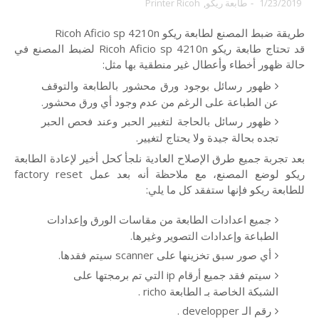
1/23/2019
-
طابعة ريكو
,
Printer Ricoh
طريقة ضبط المصنع لطابعة ريكو Ricoh Aficio sp 4210n
قد تحتاج طابعة ريكو Ricoh Aficio sp 4210n لضبط المصنع في
حالة ظهور أخطاء وأعطال غير منطقية بها مثل:
ظهور رسائل بوجود ورق محشور بالطابعة والتوقف
عن الطباعة على الرغم من عدم وجود أي ورق محشور.
ظهور رسائل بالحاجة لتغيير الحبر وعند فحص الحبر
تجده بحالة جيدة ولا يحتاج لتغيير.
بعد تجربة جميع طرق الإصلاح العادية نلجأ كحل أخير لإعادة الطابعة
ريكو لوضع المصنع، مع ملاحظة أنه بعد عمل factory reset
للطابعة ريكو فإنها ستفقد كل ما يلي:
جميع اعدادات الطابعة من مقاسات الورق وإعدادات
الطباعة وإعدادات التصوير وغيرها.
أي صور سبق تخزينها على scanner سيتم فقدها.
سيتم فقد جميع أرقام ip التي تم برمجتها على
الشبكة الخاصة بـ الطابعة richo .
رقم الـ developper .