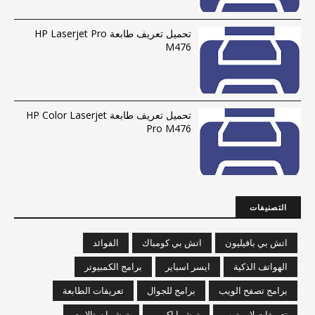
تحميل تعريف طابعة HP Laserjet Pro
M476
تحميل تعريف طابعة HP Color Laserjet
Pro M476
التصنيفات
اتش بي بافيليون
اتش بي كومباك
الفوائد
الهواتف الذكية
ايسر اسباير
برامج الكمبيوتر
برامج تصفح الويب
برامج للجوال
تعريفات الطابعة
تعريفات لاب توب
توشيبا اكويم
توشيبا ستالايت