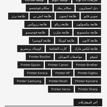
ديل انسبايرون
سكانر بينك
سكانر فوجيتسو
سوني فايو
طابعة ابسون
طابعة اتش بي
طابعة برذر
طابعة بيكسولون
طابعة ريكو
طابعة زيروكس
طابعة سامسونج
طابعة شارب
طابعة فوجيتسو
طابعة كانون
طابعة كونيكا
طابعة كيوسيرا
طابعة ليكس مارك
كارت الشاشة
كومباك بريسريو
لينوفو
مواصفات الموبايل
Printer Bixolon
Printer Epson
Printer Canon
Printer Brother
Printer Konica
Printer HP
Printer Fujitsu
Printer Samsung
Printer Ricoh
Printer Kyocera
Printer Xerox
Printer Sharp
آخر المشاركات