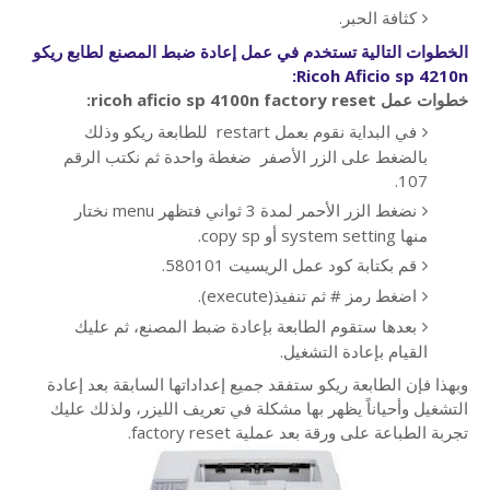
كثافة الحبر.
الخطوات التالية تستخدم في عمل إعادة ضبط المصنع لطابع ريكو
Ricoh Aficio sp 4210n:
خطوات عمل ricoh aficio sp 4100n factory reset:
في البداية نقوم بعمل restart للطابعة ريكو وذلك
بالضغط على الزر الأصفر ضغطة واحدة ثم نكتب الرقم
107.
نضغط الزر الأحمر لمدة 3 ثواني فتظهر menu نختار
منها system setting أو copy sp.
قم بكتابة كود عمل الريسيت 580101.
اضغط رمز # ثم تنفيذ(execute).
بعدها ستقوم الطابعة بإعادة ضبط المصنع، ثم عليك
القيام بإعادة التشغيل.
وبهذا فإن الطابعة ريكو ستفقد جميع إعداداتها السابقة بعد إعادة
التشغيل وأحياناً يظهر بها مشكلة في تعريف الليزر، ولذلك عليك
تجربة الطباعة على ورقة بعد عملية factory reset.