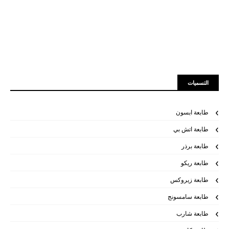
التسميات
طابعة ابسون
طابعة اتش بي
طابعة برذر
طابعة ريكو
طابعة زيروكس
طابعة سامسونج
طابعة شارب