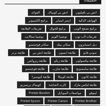
التصنيفات
اتش بي بافيليون
اتش بي كومباك
الفوائد
الهواتف الذكية
ايسر اسباير
برامج الكمبيوتر
برامج تصفح الويب
برامج للجوال
تعريفات الطابعة
تعريفات لاب توب
توشيبا اكويم
توشيبا ستالايت
ديل انسبايرون
سكانر بينك
سكانر فوجيتسو
سوني فايو
طابعة ابسون
طابعة اتش بي
طابعة برذر
طابعة بيكسولون
طابعة ريكو
طابعة زيروكس
طابعة سامسونج
طابعة شارب
طابعة فوجيتسو
طابعة كانون
طابعة كونيكا
طابعة كيوسيرا
طابعة ليكس مارك
كارت الشاشة
كومباك بريسريو
لينوفو
مواصفات الموبايل
Printer Bixolon
Printer Epson
Printer Canon
Printer Brother