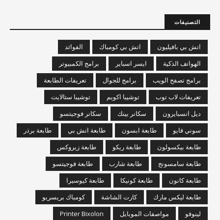
التصنيفات
اتش بي بافيليون
اتش بي كومباك
الفوائد
الهواتف الذكية
ايسر اسباير
برامج الكمبيوتر
برامج تصفح الويب
برامج للجوال
تعريفات الطابعة
تعريفات لاب توب
توشيبا اكويم
توشيبا ستالايت
ديل انسبايرون
سكانر بينك
سكانر فوجيتسو
سوني فايو
طابعة ابسون
طابعة اتش بي
طابعة برذر
طابعة بيكسولون
طابعة ريكو
طابعة زيروكس
طابعة سامسونج
طابعة شارب
طابعة فوجيتسو
طابعة كانون
طابعة كونيكا
طابعة كيوسيرا
طابعة ليكس مارك
كارت الشاشة
كومباك بريسريو
لينوفو
مواصفات الموبايل
Printer Bixolon