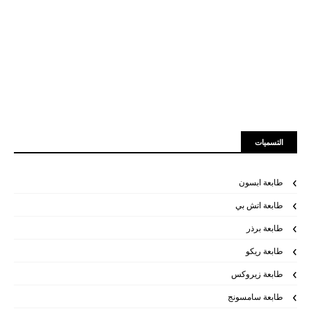
التسميات
طابعة ابسون
طابعة اتش بي
طابعة برذر
طابعة ريكو
طابعة زيروكس
طابعة سامسونج