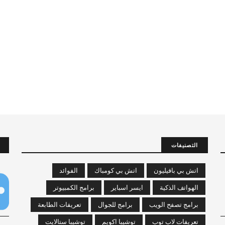
التصنيفات
اتش بي بافيليون
اتش بي كومباك
الفوائد
الهواتف الذكية
ايسر اسباير
برامج الكمبيوتر
برامج تصفح الويب
برامج للجوال
تعريفات الطابعة
تعريفات لاب توب
توشيبا اكويم
توشيبا ستالايت