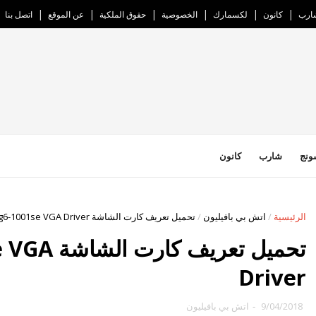
ارب
كانون
لكسمارك
الخصوصية
حقوق الملكية
عن الموقع
اتصل بنا
ونج
شارب
كانون
الرئيسية
/
اتش بي بافيليون
/
تحميل تعريف كارت الشاشة HP Pavilion g6-1001se VGA Driver
تحميل تعري
Driver
9/04/2018
-
اتش بي بافيليون