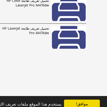
تحميل تعريف طابعة HP Color
Laserjet Pro M476dw
تحميل تعريف طابعة HP Laserjet
Pro M476dw
موافق!
يستخدم هذا الموقع ملفات تعريف الارتباط (Cookies) لضمان حصولك على أفضل تجر
الحقوق محفوظة © 2016-2023 |
فهرس الموقع
|
راسلنا
Albumdriver