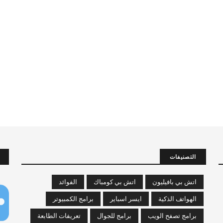
التصنيفات
اتش بي بافيليون
اتش بي كومباك
الفوائد
الهواتف الذكية
ايسر اسباير
برامج الكمبيوتر
برامج تصفح الويب
برامج للجوال
تعريفات الطابعة