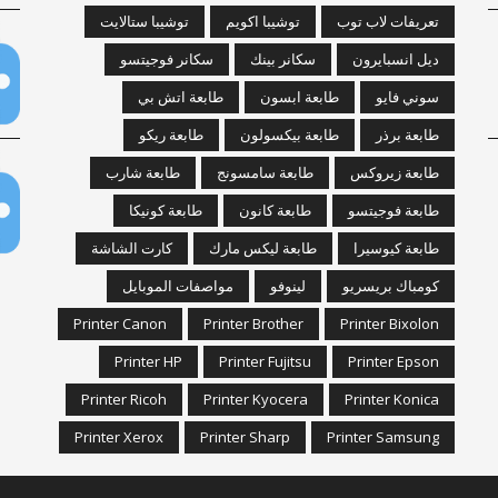
تعريفات لاب توب
توشيبا اكويم
توشيبا ستالايت
ديل انسبايرون
سكانر بينك
سكانر فوجيتسو
سوني فايو
طابعة ابسون
طابعة اتش بي
طابعة برذر
طابعة بيكسولون
طابعة ريكو
طابعة زيروكس
طابعة سامسونج
طابعة شارب
طابعة فوجيتسو
طابعة كانون
طابعة كونيكا
طابعة كيوسيرا
طابعة ليكس مارك
كارت الشاشة
كومباك بريسريو
لينوفو
مواصفات الموبايل
Printer Canon
Printer Brother
Printer Bixolon
Printer HP
Printer Fujitsu
Printer Epson
Printer Ricoh
Printer Kyocera
Printer Konica
Printer Xerox
Printer Sharp
Printer Samsung