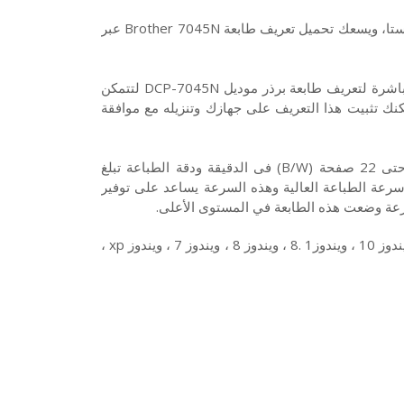
هذه تعاريف طابعة برذر Brother DCP-7045N لويندوز 10 7 8 XP وفيستا، ويسعك تحميل تعريف طابعة Brother 7045N عبر
تنزيل تعريفات طابعة برذرBrother 7045N من روابط تنزيل سريعة ومباشرة لتعريف طابعة برذر موديل DCP-7045N لتتمكن
نك تثبيت هذا التعريف على جهازك وتنزيله مع موافقة
طابعة برذر 7045N من نوع انك جيت (Color). وتبلغ سرعة الطباعة حتى 22 صفحة (B/W) فى الدقيقة ودقة الطباعة تبلغ
 تضم سرعة الطباعة العالية وهذه السرعة يساعد على توفير
عة وضعت هذه الطابعة في المستوى الأعلى.
وتتوافق طابعة برذر Brother DCP-7045N مع أنظمة التشغيل الآتية : ويندوز 10 ، ويندوز1 .8 ، ويندوز 8 ، ويندوز 7 ، ويندوز xp ،