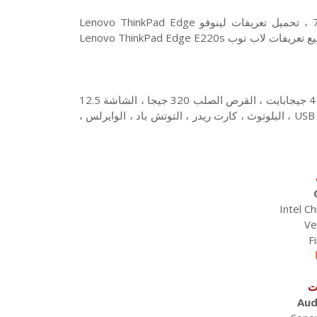
تحميل تعريفات لاب توب Lenovo ThinkPad Edge E220s ويندوز 7 ، تحميل تعريفات لينوفو Lenovo ThinkPad Edge
E220s على الرابط المباشر من الموقع الرسمي لـ لينوفو ، هذه هي جميع تعريفات لاب توب Lenovo ThinkPad Edge E220s
المعالج إنتل Intel Core i5 ، الشبست إنتل ، الذاكرة العشوائية الرامات 4 جيجابايت ، القرص الصلب 320 جيجا ، الشاشة 12.5
بوصة ، كارت الشاشة VGA ، كارت الشبكة LAN ، كاميرا مدمجة ، منفذ USB ، البلوتوث ، كارت ريدر ، التوتش باد ، الوايرلس ،
Intel C
Ve
F
ت
Aud