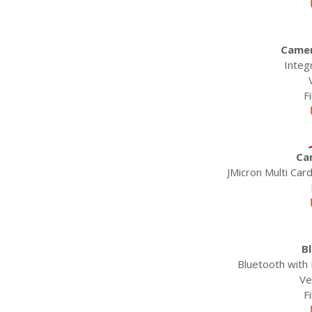
Camer
Integ
F
Ca
JMicron Multi Car
B
Bluetooth with
Ve
F