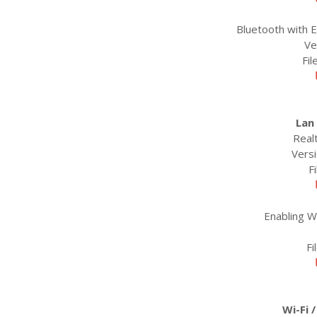
Bluetooth with 
Ve
Fil
Lan
Real
Versi
F
Enabling W
Fi
Wi-Fi 