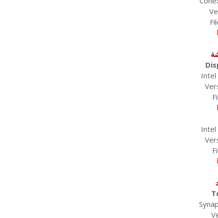
Conex
Ve
Fi
ة
Dis
Intel
Ver
F
Intel
Ver
F
T
Synap
Ve