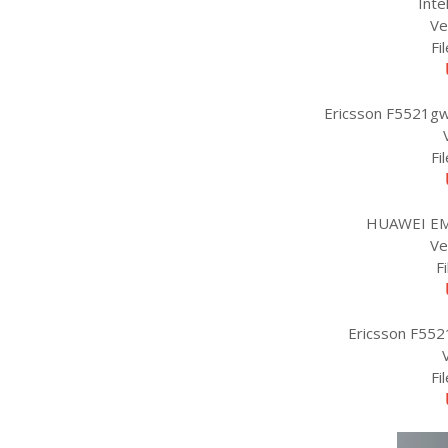
Int
Ve
Fi
Ericsson F5521g
Fi
HUAWEI EM6
Ve
F
Ericsson F55
Fi