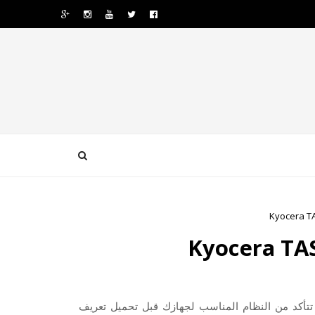
Kyocera TASKalfa 250c لويندوز 7 ويرجى أن تتأكد من النظام المناسب لجهازك قبل تحميل تعريف