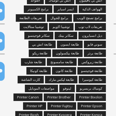
اتش بي بافيليون
اتش بي كومباك
الفوائد
الهواتف الذكية
ايسر اسباير
برامج الكمبيوتر
برامج تصفح الويب
برامج للجوال
تعريفات الطابعة
تعريفات لاب توب
توشيبا اكويم
توشيبا ستالايت
ديل انسبايرون
سكانر بينك
سكانر فوجيتسو
سوني فايو
طابعة ابسون
طابعة اتش بي
طابعة برذر
طابعة بيكسولون
طابعة ريكو
طابعة زيروكس
طابعة سامسونج
طابعة شارب
طابعة فوجيتسو
طابعة كانون
طابعة كونيكا
طابعة كيوسيرا
طابعة ليكس مارك
كارت الشاشة
كومباك بريسريو
لينوفو
مواصفات الموبايل
Printer Canon
Printer Brother
Printer Bixolon
Printer HP
Printer Fujitsu
Printer Epson
Printer Ricoh
Printer Kyocera
Printer Konica