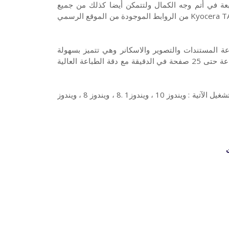
ستخدام هذه الطابعة في أتم وجه الكمال ولتتمكن أيضا كذلك من جميع
ميزاتها في الطباعة. ويمكنك تنزيل وتحميل تعريف طابعة Kyocera TASKalfa 250ci من الروابط الموجودة من الموقع الرسمي
عة ليزر مونوكروم لطباعة المستندات والتصوير والاسكانر وهي تتميز بسهولة
الطباعة والمشاركة وجودة التصوير. هذه الطابعة تبلغ سرعتها في الطباعة حتى 25 صفحة في الدقيقة مع دقة الطباعة العالية
وتعريف طابعة كيوسيرا Kyocera TASKalfa 250ci متوافق مع أنظمة التشغيل الآتية : ويندوز 10 ، ويندوز1 .8 ، ويندوز 8 ، ويندوز