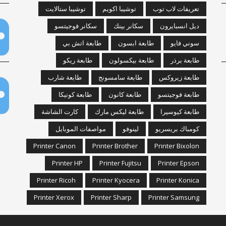
تعريفات لاب توب
توشيبا اكويم
توشيبا ستالايت
ديل انسبايرون
سكانر بينك
سكانر فوجيتسو
سوني فايو
طابعة ابسون
طابعة اتش بي
طابعة برذر
طابعة بيكسولون
طابعة ريكو
طابعة زيروكس
طابعة سامسونج
طابعة شارب
طابعة فوجيتسو
طابعة كانون
طابعة كونيكا
طابعة كيوسيرا
طابعة ليكس مارك
كارت الشاشة
كومباك بريسريو
لينوفو
مواصفات الموبايل
Printer Canon
Printer Brother
Printer Bixolon
Printer HP
Printer Fujitsu
Printer Epson
Printer Ricoh
Printer Kyocera
Printer Konica
Printer Xerox
Printer Sharp
Printer Samsung