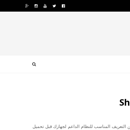
Sha لويندوز 7 8 10 ونرجو أن تتأكد من التعريف المناسب للنظام الداعم لجهازك قبل تحميل