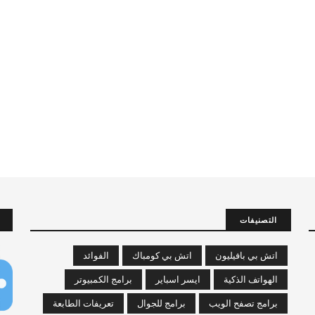
التصنيفات
اتش بي بافيليون
اتش بي كومباك
الفوائد
الهواتف الذكية
ايسر اسباير
برامج الكمبيوتر
برامج تصفح الويب
برامج للجوال
تعريفات الطابعة