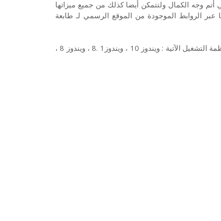
هذه الطابعة في أتم وجه الكمال ولتتمكن أيضا كذلك من جميع ميزاتها
باعة. ويمكنك تنزيل وتحميل تعريف طابعة Sharp Ar 6020 هنا عبر الروابط الموجودة من الموقع الرسمي لـ طابعة
ويتوفر تعريف طابعة شارب Sharp Ar 6020 المناسب والمتوافق مع أنظمة التشغيل الآتية : ويندوز 10 ، ويندوز1 .8 ، ويندوز 8 ،