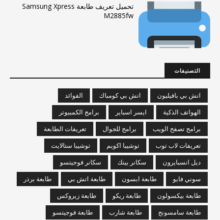
تحميل تعريف طابعة Samsung Xpress
M2885fw
التصنيفات
اتش بي بافيليون
اتش بي كومباك
الفوائد
الهواتف الذكية
ايسر اسباير
برامج الكمبيوتر
برامج تصفح الويب
برامج للجوال
تعريفات الطابعة
تعريفات لاب توب
توشيبا اكويم
توشيبا ستالايت
ديل انسبايرون
سكانر بينك
سكانر فوجيتسو
سوني فايو
طابعة ابسون
طابعة اتش بي
طابعة برذر
طابعة بيكسولون
طابعة ريكو
طابعة زيروكس
طابعة سامسونج
طابعة شارب
طابعة فوجيتسو