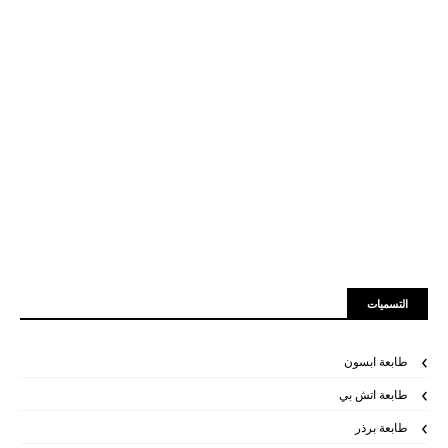
التسميات
طابعة ابسون
طابعة اتش بي
طابعة برذر