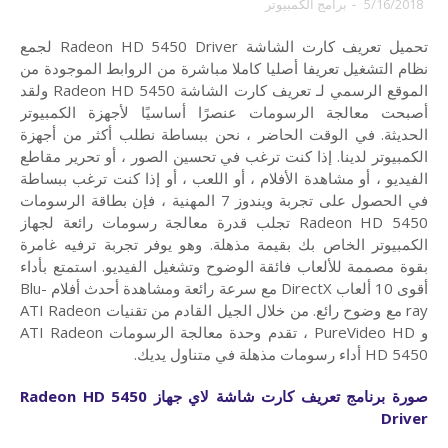
5/16/2018
-
برامج الكمبيوتر
تحميل تعريف كارت الشاشة Radeon HD 5450 Driver لجمع
نظام التشغيل تعريفا أصليا كاملا مباشرة من الروابط الموجودة من
الموقع الرسمي لـ تعريف كارت الشاشة Radeon HD 5450 ولقد
أصبحت معالجة الرسومات عنصرًا أساسيًا لأجهزة الكمبيوتر
الحديثة. في الوقت الحاضر ، نحن ببساطة نطلب أكثر من أجهزة
الكمبيوتر لدينا. إذا كنت ترغب في تحسين الصور ، أو تحرير مقاطع
الفيديو ، أو مشاهدة الأفلام ، أو اللعب ، أو إذا كنت ترغب ببساطة
في الحصول على تجربة ويندوز 7 المهنية ، فإن بطاقة الرسومات
Radeon HD 5450 تجلب قدرة معالجة رسومات رائعة لجهاز
الكمبيوتر الخاص بك بقيمة مذهلة. وهو يوفر تجربة ترفيه غامرة
بقوة مصممة للألعاب فائقة الوضوح وتشغيل الفيديو. استمتع بأداء
أقوى 10 ألعاب DirectX مع سرعة رائعة ومشاهدة أحدث أفلام Blu-
ray مع وضوح رائع. من خلال الجيل القادم من تقنيات ATI Radeon
و PureVideo HD ، تقدم وحدة معالجة الرسومات ATI Radeon
HD 5450 أداء رسومات مذهلة في متناول يديك.
صورة برنامج تعريف كارت شاشة لاي جهاز
Radeon HD 5450
Driver