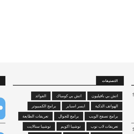
التصنيفات
-
اتش بي بافيليون
اتش بي كومباك
الفوائد
الهواتف الذكية
ايسر اسباير
برامج الكمبيوتر
برامج تصفح الويب
برامج للجوال
تعريفات الطابعة
تعريفات لاب توب
توشيبا اكويم
توشيبا ستالايت
-