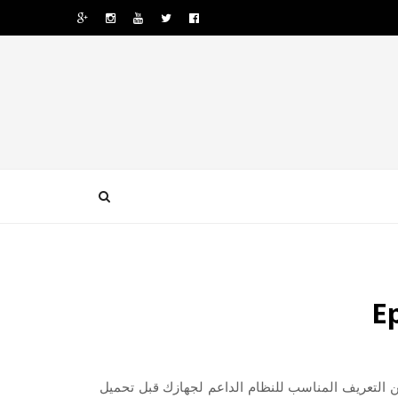
Eps لويندوز 7 8 10 ونرجو أن تتأكد من التعريف المناسب للنظام الداعم لجهازك قبل تحميل