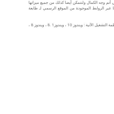
ذه الطابعة في أتم وجه الكمال ولتتمكن أيضا كذلك من جميع ميزاتها
باعة. ويمكنك تنزيل وتحميل تعريف طابعة Epson LQ 680 هنا عبر الروابط الموجودة من الموقع الرسمي لـ طابعة
ويتوفر تعريف طابعة ابسون Epson LQ680 المناسب والمتوافق مع أنظمة التشغيل الآتية : ويندوز 10 ، ويندوز1 .8 ، ويندوز 8 ،