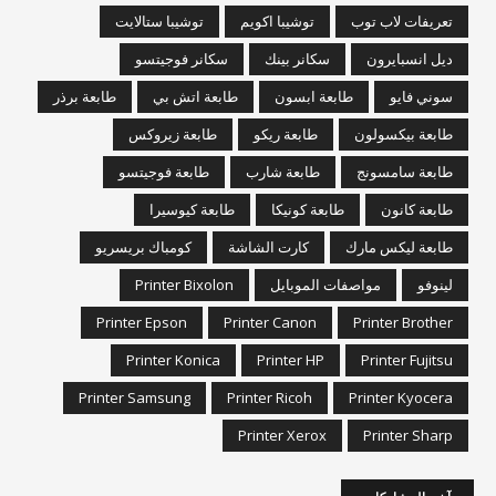
تعريفات لاب توب
توشيبا اكويم
توشيبا ستالايت
ديل انسبايرون
سكانر بينك
سكانر فوجيتسو
سوني فايو
طابعة ابسون
طابعة اتش بي
طابعة برذر
طابعة بيكسولون
طابعة ريكو
طابعة زيروكس
طابعة سامسونج
طابعة شارب
طابعة فوجيتسو
طابعة كانون
طابعة كونيكا
طابعة كيوسيرا
طابعة ليكس مارك
كارت الشاشة
كومباك بريسريو
لينوفو
مواصفات الموبايل
Printer Bixolon
Printer Epson
Printer Canon
Printer Brother
Printer Konica
Printer HP
Printer Fujitsu
Printer Samsung
Printer Ricoh
Printer Kyocera
Printer Xerox
Printer Sharp