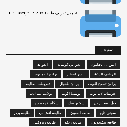
تحميل تعريف طابعة HP Laserjet P1606
التصنيفات
اتش بي بافيليون
اتش بي كومباك
الفوائد
الهواتف الذكية
ايسر اسباير
برامج الكمبيوتر
برامج تصفح الويب
برامج للجوال
تعريفات الطابعة
تعريفات لاب توب
توشيبا اكويم
توشيبا ستالايت
ديل انسبايرون
سكانر بينك
سكانر فوجيتسو
سوني فايو
طابعة ابسون
طابعة اتش بي
طابعة برذر
طابعة بيكسولون
طابعة ريكو
طابعة زيروكس