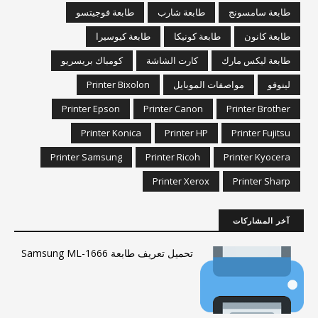
طابعة سامسونج
طابعة شارب
طابعة فوجيتسو
طابعة كانون
طابعة كونيكا
طابعة كيوسيرا
طابعة ليكس مارك
كارت الشاشة
كومباك بريسريو
لينوفو
مواصفات الموبايل
Printer Bixolon
Printer Epson
Printer Canon
Printer Brother
Printer Konica
Printer HP
Printer Fujitsu
Printer Samsung
Printer Ricoh
Printer Kyocera
Printer Xerox
Printer Sharp
آخر المشاركات
تحميل تعريف طابعة Samsung ML-1666