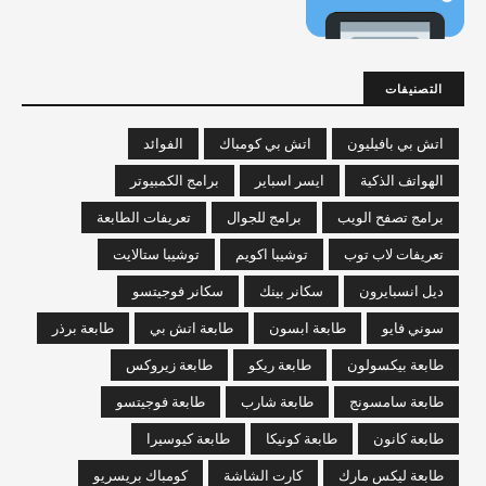
التصنيفات
اتش بي بافيليون
اتش بي كومباك
الفوائد
الهواتف الذكية
ايسر اسباير
برامج الكمبيوتر
برامج تصفح الويب
برامج للجوال
تعريفات الطابعة
تعريفات لاب توب
توشيبا اكويم
توشيبا ستالايت
ديل انسبايرون
سكانر بينك
سكانر فوجيتسو
سوني فايو
طابعة ابسون
طابعة اتش بي
طابعة برذر
طابعة بيكسولون
طابعة ريكو
طابعة زيروكس
طابعة سامسونج
طابعة شارب
طابعة فوجيتسو
طابعة كانون
طابعة كونيكا
طابعة كيوسيرا
طابعة ليكس مارك
كارت الشاشة
كومباك بريسريو