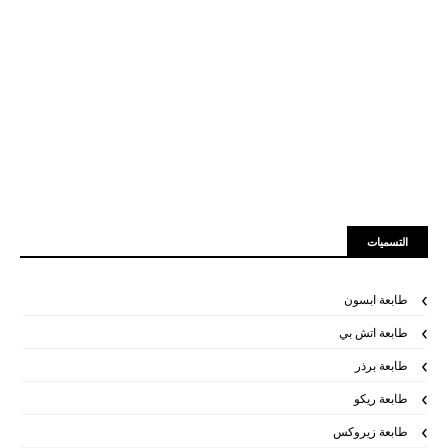
التسميات
طابعة ابسون
طابعة اتش بي
طابعة برذر
طابعة ريكو
طابعة زيروكس