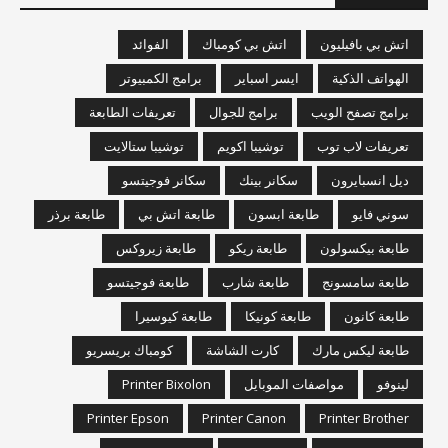
اتش بي بافيليون
اتش بي كومباك
الفوائد
الهواتف الذكية
ايسر اسباير
برامج الكمبيوتر
برامج تصفح الويب
برامج للجوال
تعريفات الطابعة
تعريفات لاب توب
توشيبا اكويم
توشيبا ستالايت
ديل انسبايرون
سكانر بينك
سكانر فوجيتسو
سوني فايو
طابعة ابسون
طابعة اتش بي
طابعة برذر
طابعة بيكسولون
طابعة ريكو
طابعة زيروكس
طابعة سامسونج
طابعة شارب
طابعة فوجيتسو
طابعة كانون
طابعة كونيكا
طابعة كيوسيرا
طابعة ليكس مارك
كارت الشاشة
كومباك بريسريو
لينوفو
مواصفات الموبايل
Printer Bixolon
Printer Epson
Printer Canon
Printer Brother