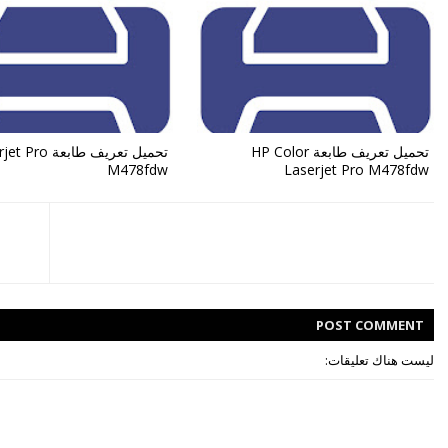
تحميل تعريف طابعة HP Color
تحميل تعريف طابع
M478fdw
Laserjet Pro M478fdw
POST
COMMENT
ليست هناك تعليقات: