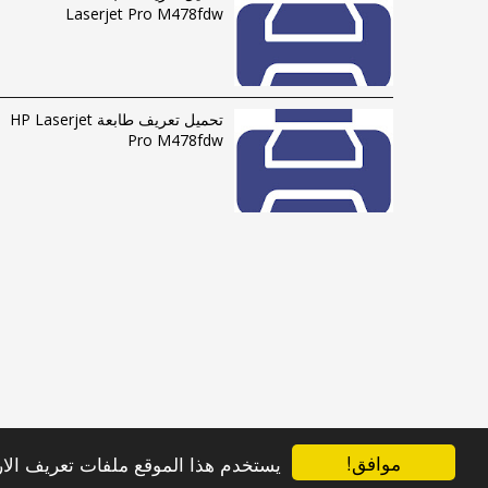
Laserjet Pro M478fdw
تحميل تعريف طابعة HP Laserjet
Pro M478fdw
موافق!
يستخدم هذا الموقع ملفات تعريف الارتباط (Cookies) لضمان حصولك على أفضل تجر
الحقوق محفوظة © 2016-2023 |
فهرس الموقع
|
راسلنا
Albumdriver