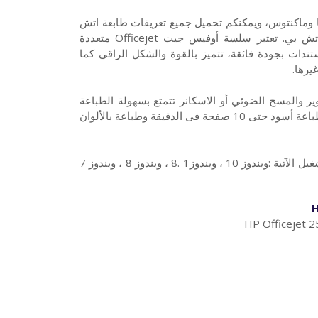
ريفات طابعة HP Officejet 250 لويندوز 10 7 8 XP فيستا وماكنتوس، ويمكنكم تحميل جميع تعريفات طابعة اتش
بي اوفيس جت من الروابط الموجودة من الموقع الرسمي لطابعة اتش بي. تعتبر سلسة أوفيس جيت Officejet متعددة
ندات بجودة فائقة، تتميز بالقوة والشكل الراقي كما
يرها.
دات والصور والتصوير والمسح الضوئي أو الاسكانر تتمتع بسهولة الطباعة
والمشاركة ، وجودة التصوير. هذه الطابعة من نوع انك جيت تبلغ سرعة طباعة أسود حتى 10 صفحة فى الدقيقة وطباعة بالألوان
طابعة اتش بي اوفيس جت HP Officejet 8610 متوافقة مع أنظمة التشغيل الآتية :ويندوز 10 ، ويندوز1 .8 ، ويندوز 8 ، ويندوز 7
HP Officejet 25