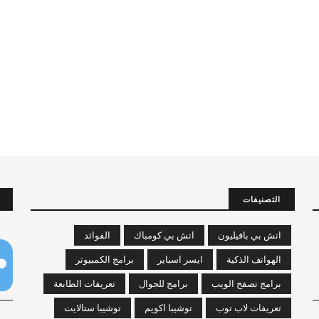
التصنيفات
اتش بي بافيليون
اتش بي كومباك
الفوائد
الهواتف الذكية
ايسر اسباير
برامج الكمبيوتر
برامج تصفح الويب
برامج للجوال
تعريفات الطابعة
تعريفات لاب توب
توشيبا اكويم
توشيبا ستالايت