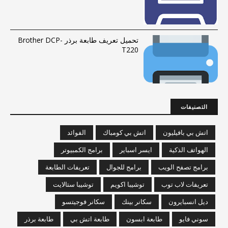
تحميل تعريف طابعة برذر Brother DCP-
T220
التصنيفات
اتش بي بافيليون
اتش بي كومباك
الفوائد
الهواتف الذكية
ايسر اسباير
برامج الكمبيوتر
برامج تصفح الويب
برامج للجوال
تعريفات الطابعة
تعريفات لاب توب
توشيبا اكويم
توشيبا ستالايت
ديل انسبايرون
سكانر بينك
سكانر فوجيتسو
سوني فايو
طابعة ابسون
طابعة اتش بي
طابعة برذر