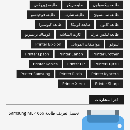
طابعة بيكسولون
طابعة ريكو
طابعة زيروكس
طابعة سامسونج
طابعة شارب
طابعة فوجيتسو
طابعة كانون
طابعة كونيكا
طابعة كيوسيرا
طابعة ليكس مارك
كارت الشاشة
كومباك بريسريو
لينوفو
مواصفات الموبايل
Printer Bixolon
Printer Epson
Printer Canon
Printer Brother
Printer Konica
Printer HP
Printer Fujitsu
Printer Samsung
Printer Ricoh
Printer Kyocera
Printer Xerox
Printer Sharp
آخر المشاركات
تحميل تعريف طابعة Samsung ML-1666