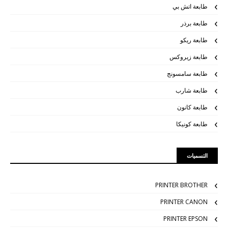
طابعة اتش بي
طابعة برذر
طابعة ريكو
طابعة زيروكس
طابعة سامسونج
طابعة شارب
طابعة كانون
طابعة كونيكا
التسميات
PRINTER BROTHER
PRINTER CANON
PRINTER EPSON