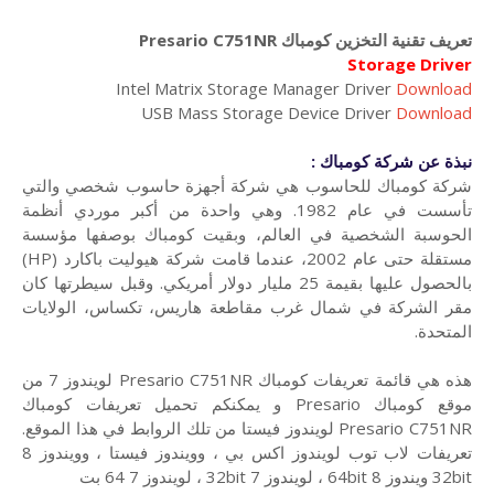
تعريف تقنية التخزين كومباك Presario C751NR
Storage Driver
Intel Matrix Storage Manager Driver
Download
USB Mass Storage Device Driver
Download
نبذة عن شركة كومباك :
شركة كومباك للحاسوب هي شركة أجهزة حاسوب شخصي والتي
تأسست في عام 1982. وهي واحدة من أكبر موردي أنظمة
الحوسبة الشخصية في العالم، وبقيت كومباك بوصفها مؤسسة
مستقلة حتى عام 2002، عندما قامت شركة هيوليت باكارد (HP)
بالحصول عليها بقيمة 25 مليار دولار أمريكي. وقبل سيطرتها كان
مقر الشركة في شمال غرب مقاطعة هاريس، تكساس، الولايات
المتحدة.
هذه هي قائمة تعريفات كومباك Presario C751NR لويندوز 7 من
موقع كومباك Presario و يمكنكم تحميل تعريفات كومباك
Presario C751NR لويندوز فيستا من تلك الروابط في هذا الموقع.
تعريفات لاب توب لويندوز اكس بي ، وويندوز فيستا ، وويندوز 8
32bit ويندوز 8 64bit ، لويندوز 7 32bit ، لويندوز 7 64 بت