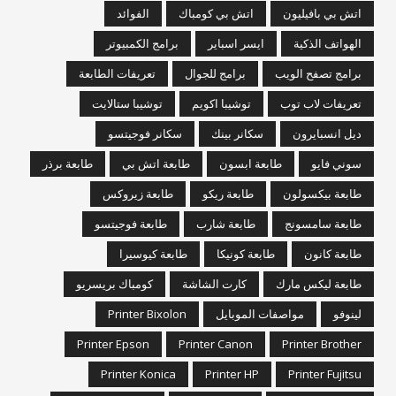
اتش بي بافيليون
اتش بي كومباك
الفوائد
الهواتف الذكية
ايسر اسباير
برامج الكمبيوتر
برامج تصفح الويب
برامج للجوال
تعريفات الطابعة
تعريفات لاب توب
توشيبا اكويم
توشيبا ستالايت
ديل انسبايرون
سكانر بينك
سكانر فوجيتسو
سوني فايو
طابعة ابسون
طابعة اتش بي
طابعة برذر
طابعة بيكسولون
طابعة ريكو
طابعة زيروكس
طابعة سامسونج
طابعة شارب
طابعة فوجيتسو
طابعة كانون
طابعة كونيكا
طابعة كيوسيرا
طابعة ليكس مارك
كارت الشاشة
كومباك بريسريو
Printer Bixolon
مواصفات الموبايل
لينوفو
Printer Epson
Printer Canon
Printer Brother
Printer Konica
Printer HP
Printer Fujitsu