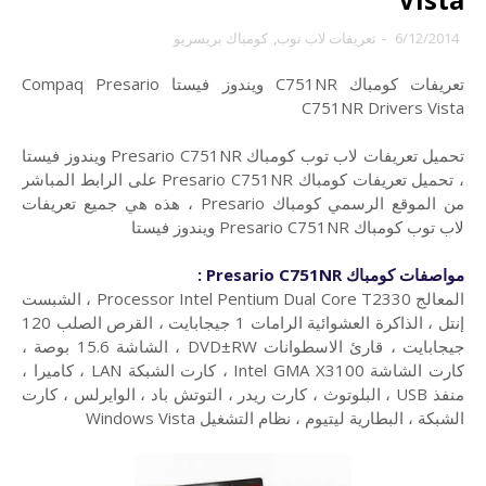
كومباك بريسريو
,
تعريفات لاب توب
-
6/12/2014
تعريفات كومباك C751NR ويندوز فيستا Compaq Presario
C751NR Drivers Vista
تحميل تعريفات لاب توب كومباك Presario C751NR ويندوز فيستا
، تحميل تعريفات كومباك Presario C751NR على الرابط المباشر
من الموقع الرسمي كومباك Presario ، هذه هي جميع تعريفات
لاب توب كومباك Presario C751NR ويندوز فيستا
مواصفات كومباك Presario C751NR :
المعالج Processor Intel Pentium Dual Core T2330 ، الشبست
إنتل ، الذاكرة العشوائية الرامات 1 جيجابايت ، القرص الصلب 120
جيجابايت ، قارئ الاسطوانات DVD±RW ، الشاشة 15.6 بوصة ،
كارت الشاشة Intel GMA X3100 ، كارت الشبكة LAN ، كاميرا ،
منفذ USB ، البلوتوث ، كارت ريدر ، التوتش باد ، الوايرلس ، كارت
الشبكة ، البطارية ليتيوم ، نظام التشغيل Windows Vista